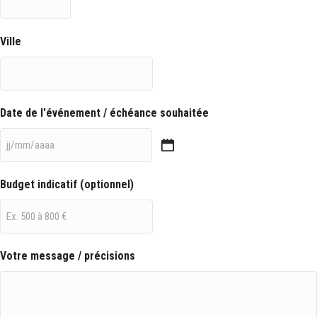
Ville
Date de l'événement / échéance souhaitée
JJ
slash
Budget indicatif (optionnel)
MM
slash
AAAA
Votre message / précisions