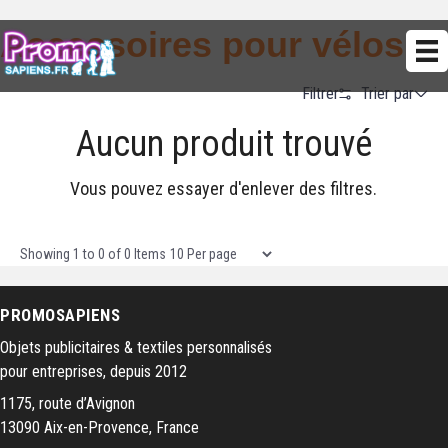
Accessoires pour vélos
Trier par
Filtrer
Aucun produit trouvé
Alphabetical (A to Z)
Alphabetical (Z to A)
Vous pouvez essayer d'enlever des filtres.
Prix (Ascendant)
Prix (Descendant)
Items per page
Showing
1
to
0
of
0
Items
Date (Newest First)
PROMOSAPIENS
Date (Oldest First)
Objets publicitaires & textiles personnalisés
pour entreprises, depuis 2012
1175, route d’Avignon
13090 Aix-en-Provence, France