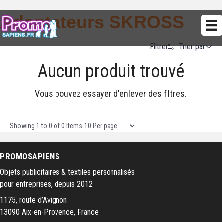
Adaptateurs SKROSS
Trier par
Filtrer
Aucun produit trouvé
Alphabetical (A to Z)
Alphabetical (Z to A)
Vous pouvez essayer d'enlever des filtres.
Prix (Ascendant)
Prix (Descendant)
Items per page
Showing
1
to
0
of
0
Items
Date (Newest First)
PROMOSAPIENS
Date (Oldest First)
Objets publicitaires & textiles personnalisés
pour entreprises, depuis 2012
1175, route d’Avignon
13090 Aix-en-Provence, France