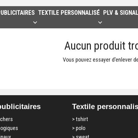
UBLICITAIRES
TEXTILE PERSONNALISÉ
PLV & SIGNA
Aucun produit tr
Vous pouvez essayer d'enlever des
ublicitaires
Textile personnali
 chers
>
tshirt
logiques
>
polo
inaux
>
sweat