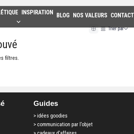
LÉTIQUE
INSPIRATION
BLOG
NOS VALEURS
CONTACT
Trier par
ouvé
Alphabetical (A to Z)
Alphabetical (Z to A)
 filtres.
Prix (Ascendant)
Prix (Descendant)
Date (Newest First)
Date (Oldest First)
sé
Guides
>
idées goodies
>
communication par l'objet
>
cadeaux d'affaires