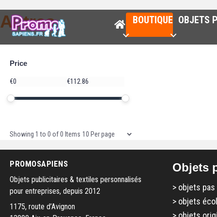
Autres
BOUTIQUE
OBJETS P
Price
Price
€
€
Minimum price
Maximum price
Price range in €
Items per page
Showing
1
to
0
of
0
Items
PROMOSAPIENS
Objets p
Objets publicitaires & textiles personnalisés
>
objets pas
pour entreprises, depuis 2012
>
objets éco
1175, route d’Avignon
>
objets orig