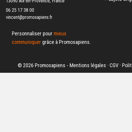
13090 Aix-en-Provence, France
06 25 17 38 00
vincent@promosapiens.fr
Personnaliser pour
mieux
communiquer
grâce à Promosapiens.
© 2026 Promosapiens -
Mentions légales
·
CGV
·
Poli