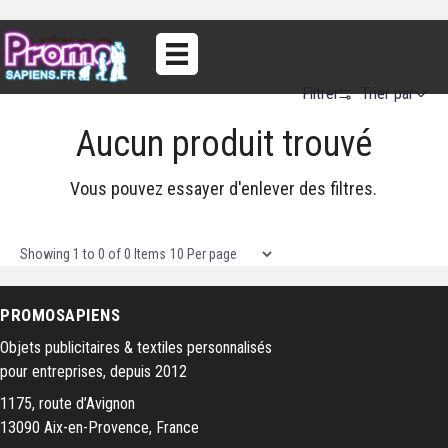
Autres
Trier par
Filtrer
Aucun produit trouvé
Alphabetical (A to Z)
Alphabetical (Z to A)
Vous pouvez essayer d'enlever des filtres.
Prix (Ascendant)
Prix (Descendant)
Items per page
Showing
1
to
0
of
0
Items
Date (Newest First)
PROMOSAPIENS
Date (Oldest First)
Objets publicitaires & textiles personnalisés
pour entreprises, depuis 2012
1175, route d’Avignon
13090 Aix-en-Provence, France