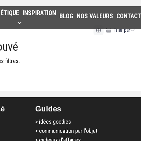
LÉTIQUE
INSPIRATION
BLOG
NOS VALEURS
CONTACT
Trier par
ouvé
Alphabetical (A to Z)
Alphabetical (Z to A)
 filtres.
Prix (Ascendant)
Prix (Descendant)
Date (Newest First)
Date (Oldest First)
sé
Guides
>
idées goodies
>
communication par l'objet
>
cadeaux d'affaires