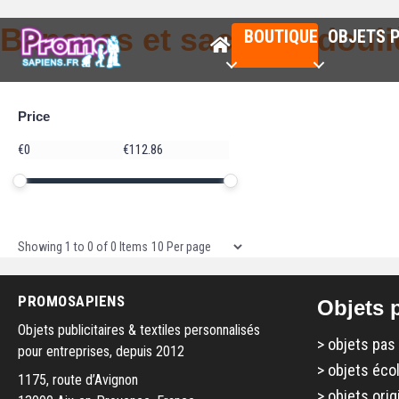
Bananes et sacs bandouli
BOUTIQUE
OBJETS P
Price
Price
€
€
Minimum price
Maximum price
Price range in €
Items per page
Showing
1
to
0
of
0
Items
PROMOSAPIENS
Objets p
Objets publicitaires & textiles personnalisés
>
objets pas
pour entreprises, depuis 2012
>
objets éco
1175, route d’Avignon
>
objets orig