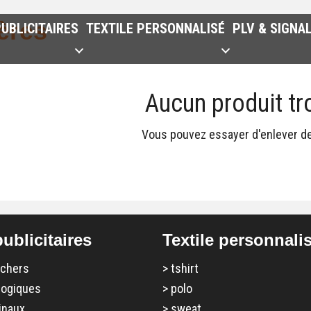
ères
UBLICITAIRES
TEXTILE PERSONNALISÉ
PLV & SIGNA
Aucun produit tr
Vous pouvez essayer d'enlever des
ublicitaires
Textile personnali
 chers
>
tshirt
logiques
>
polo
inaux
>
sweat