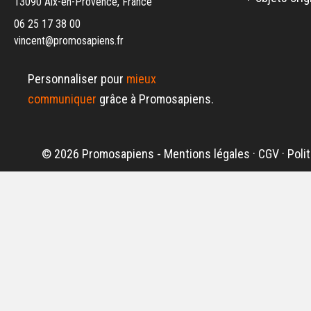
13090 Aix-en-Provence, France
06 25 17 38 00
vincent@promosapiens.fr
Personnaliser pour
mieux
communiquer
grâce à Promosapiens.
© 2026 Promosapiens -
Mentions légales
·
CGV
·
Poli