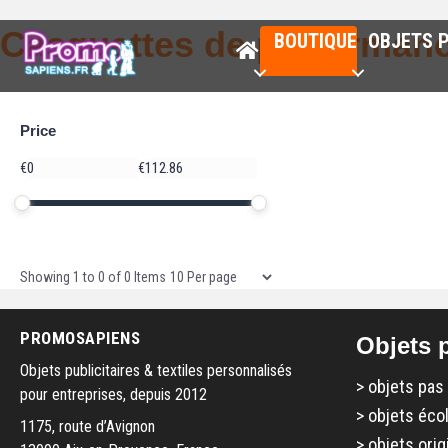
Casquettes de performan
BOUTIQUE
OBJETS P
Price
Price
€
€
Minimum price
Maximum price
Price range in €
Items per page
Showing
1
to
0
of
0
Items
PROMOSAPIENS
Objets p
Objets publicitaires & textiles personnalisés
>
objets pas
pour entreprises, depuis 2012
>
objets éco
1175, route d’Avignon
>
objets orig