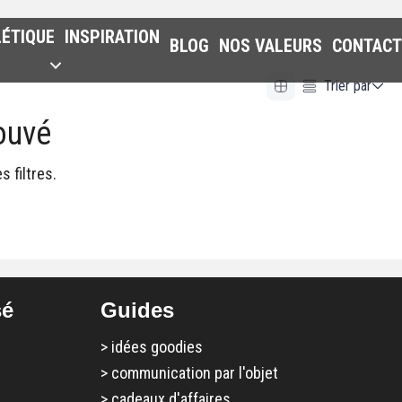
LÉTIQUE
INSPIRATION
BLOG
NOS VALEURS
CONTACT
Trier par
ouvé
Alphabetical (A to Z)
Alphabetical (Z to A)
 filtres.
Prix (Ascendant)
Prix (Descendant)
Date (Newest First)
Date (Oldest First)
sé
Guides
>
idées goodies
>
communication par l'objet
>
cadeaux d'affaires