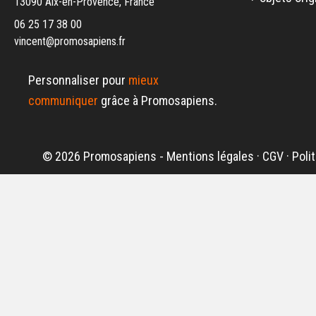
13090 Aix-en-Provence, France
06 25 17 38 00
vincent@promosapiens.fr
Personnaliser pour
mieux
communiquer
grâce à Promosapiens.
© 2026 Promosapiens -
Mentions légales
·
CGV
·
Poli