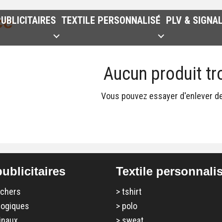
ce
UBLICITAIRES
TEXTILE PERSONNALISÉ
PLV & SIGNA
Aucun produit tr
Vous pouvez essayer d'enlever des
ublicitaires
Textile personnali
 chers
>
tshirt
logiques
>
polo
inaux
>
sweat