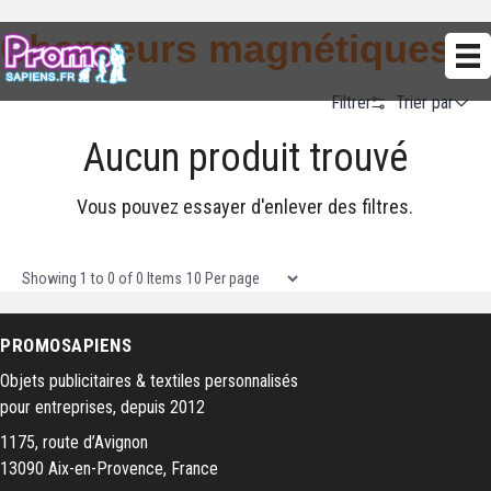
Chargeurs magnétiques
Trier par
Filtrer
Aucun produit trouvé
Alphabetical (A to Z)
Alphabetical (Z to A)
Vous pouvez essayer d'enlever des filtres.
Prix (Ascendant)
Prix (Descendant)
Items per page
Showing
1
to
0
of
0
Items
Date (Newest First)
PROMOSAPIENS
Date (Oldest First)
Objets publicitaires & textiles personnalisés
pour entreprises, depuis 2012
1175, route d’Avignon
13090 Aix-en-Provence, France