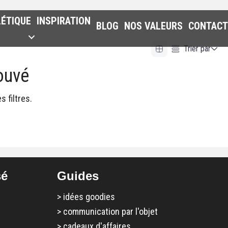
LÉTIQUE
INSPIRATION
BLOG
NOS VALEURS
CONTACT
Trier par
ouvé
Alphabetical (A to Z)
Alphabetical (Z to A)
 filtres.
Prix (Ascendant)
Prix (Descendant)
Date (Newest First)
Date (Oldest First)
sé
Guides
>
idées goodies
>
communication par l'objet
>
cadeaux d'affaires