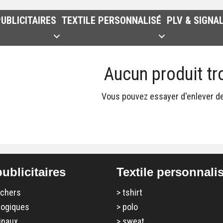
UBLICITAIRES
TEXTILE PERSONNALISÉ
PLV & SIGNA
Aucun produit tr
Vous pouvez essayer d'enlever des
ublicitaires
Textile personnali
 chers
>
tshirt
logiques
>
polo
inaux
>
sweat