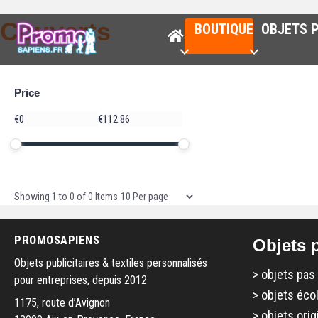
Couverts
BOUTIQUE
OBJETS P
Price
Price
€
€
Minimum price
Maximum price
Price range in €
Items per page
Showing
1
to
0
of
0
Items
PROMOSAPIENS
Objets p
Objets publicitaires & textiles personnalisés
>
objets pas
pour entreprises, depuis 2012
>
objets éco
1175, route d’Avignon
>
objets orig