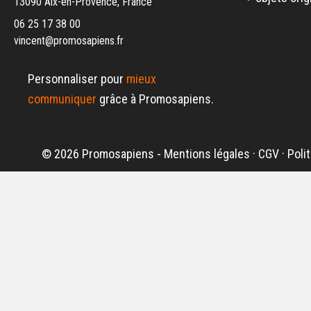
13090 Aix-en-Provence, France
06 25 17 38 00
vincent@promosapiens.fr
Personnaliser pour
mieux
communiquer
grâce à Promosapiens.
© 2026 Promosapiens -
Mentions légales
·
CGV
·
Poli