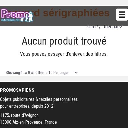
Lanyard sérigraphiées
Trier par
Filtrer
Aucun produit trouvé
Alphabetical (A to Z)
Alphabetical (Z to A)
Vous pouvez essayer d'enlever des filtres.
Prix (Ascendant)
Prix (Descendant)
Items per page
Showing
1
to
0
of
0
Items
Date (Newest First)
PROMOSAPIENS
Date (Oldest First)
Objets publicitaires & textiles personnalisés
pour entreprises, depuis 2012
1175, route d’Avignon
13090 Aix-en-Provence, France