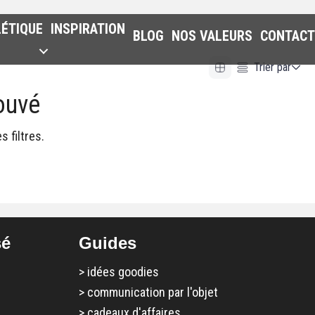
LÉTIQUE
INSPIRATION
BLOG
NOS VALEURS
CONTACT
Trier par
ouvé
Alphabetical (A to Z)
Alphabetical (Z to A)
 filtres.
Prix (Ascendant)
Prix (Descendant)
Date (Newest First)
Date (Oldest First)
sé
Guides
>
idées goodies
>
communication par l'objet
>
cadeaux d'affaires