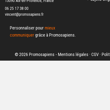
13090 Aix-en-Provence, France
06 25 17 38 00
vincent@promosapiens.fr
Personnaliser pour
mieux
communiquer
grâce à Promosapiens.
© 2026 Promosapiens -
Mentions légales
·
CGV
·
Poli