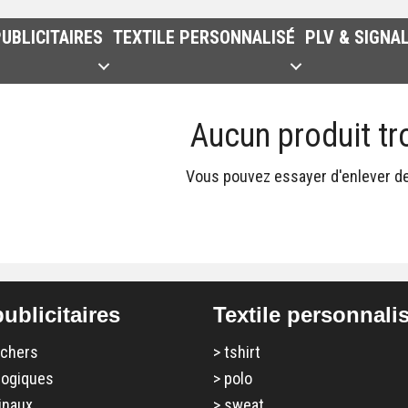
UBLICITAIRES
TEXTILE PERSONNALISÉ
PLV & SIGNA
Aucun produit tr
Vous pouvez essayer d'enlever des
ublicitaires
Textile personnali
 chers
>
tshirt
logiques
>
polo
inaux
>
sweat