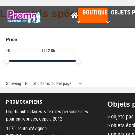
Lanyards spéciaux
BOUTIQUE
OBJETS P
Price
Price
€
€
Minimum price
Maximum price
Price range in €
Items per page
Showing
1
to
0
of
0
Items
PROMOSAPIENS
Objets p
Objets publicitaires & textiles personnalisés
>
objets pas
pour entreprises, depuis 2012
>
objets éco
1175, route d’Avignon
>
objets orig