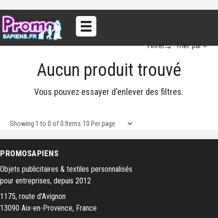
Miroirs
Trier par
Filtrer
Aucun produit trouvé
Alphabetical (A to Z)
Alphabetical (Z to A)
Vous pouvez essayer d'enlever des filtres.
Prix (Ascendant)
Prix (Descendant)
Items per page
Showing
1
to
0
of
0
Items
Date (Newest First)
PROMOSAPIENS
Date (Oldest First)
Objets publicitaires & textiles personnalisés
pour entreprises, depuis 2012
1175, route d’Avignon
13090 Aix-en-Provence, France