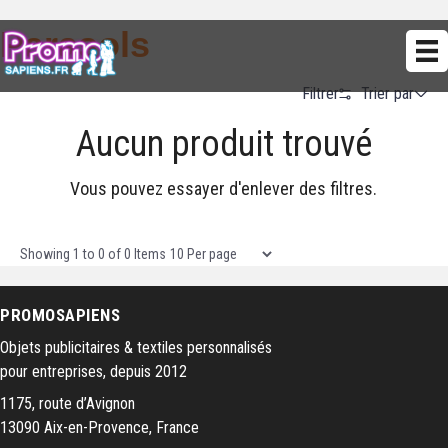
Parasols
Trier par
Filtrer
Aucun produit trouvé
Alphabetical (A to Z)
Alphabetical (Z to A)
Vous pouvez essayer d'enlever des filtres.
Prix (Ascendant)
Prix (Descendant)
Items per page
Showing
1
to
0
of
0
Items
Date (Newest First)
PROMOSAPIENS
Date (Oldest First)
Objets publicitaires & textiles personnalisés
pour entreprises, depuis 2012
1175, route d’Avignon
13090 Aix-en-Provence, France