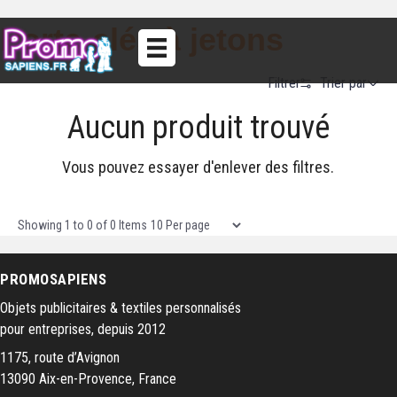
Porte-clés à jetons
Trier par
Filtrer
Aucun produit trouvé
Alphabetical (A to Z)
Alphabetical (Z to A)
Vous pouvez essayer d'enlever des filtres.
Prix (Ascendant)
Prix (Descendant)
Items per page
Showing
1
to
0
of
0
Items
Date (Newest First)
PROMOSAPIENS
Date (Oldest First)
Objets publicitaires & textiles personnalisés
pour entreprises, depuis 2012
1175, route d’Avignon
13090 Aix-en-Provence, France