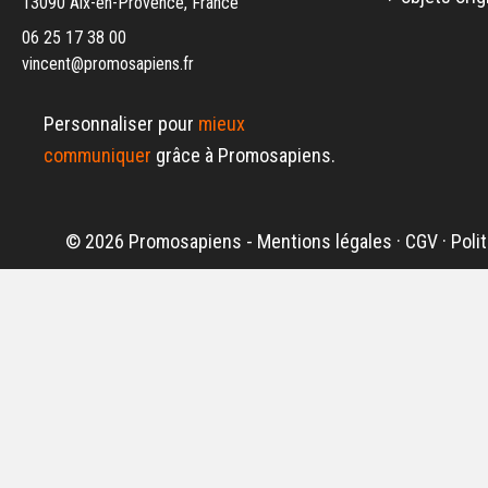
13090 Aix-en-Provence, France
06 25 17 38 00
vincent@promosapiens.fr
Personnaliser pour
mieux
communiquer
grâce à Promosapiens.
© 2026 Promosapiens -
Mentions légales
·
CGV
·
Poli