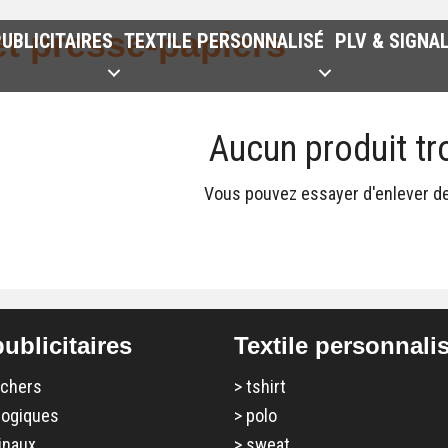
t presse-papiers
UBLICITAIRES
TEXTILE PERSONNALISÉ
PLV & SIGNA
Aucun produit tr
Vous pouvez essayer d'enlever des
ublicitaires
Textile personnali
 chers
>
tshirt
logiques
>
polo
inaux
>
sweat