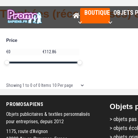
Trophées (récompenses) e
BOUTIQUE
OBJETS P
Price
Price
€
€
Minimum price
Maximum price
Price range in €
Items per page
Showing
1
to
0
of
0
Items
PROMOSAPIENS
Objets p
Objets publicitaires & textiles personnalisés
>
objets pas
pour entreprises, depuis 2012
>
objets éco
1175, route d’Avignon
>
objets orig