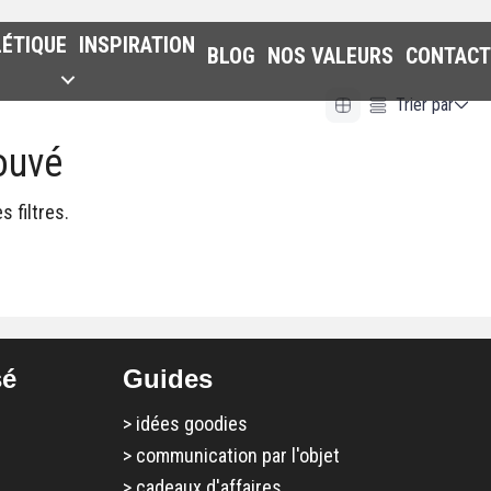
LÉTIQUE
INSPIRATION
BLOG
NOS VALEURS
CONTACT
Trier par
ouvé
Alphabetical (A to Z)
Alphabetical (Z to A)
 filtres.
Prix (Ascendant)
Prix (Descendant)
Date (Newest First)
Date (Oldest First)
sé
Guides
>
idées goodies
>
communication par l'objet
>
cadeaux d'affaires