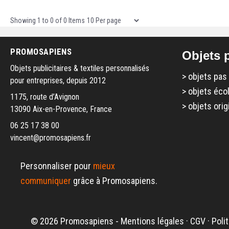
Items per page
Showing
1
to
0
of
0
Items
PROMOSAPIENS
Objets p
Objets publicitaires & textiles personnalisés
>
objets pas
pour entreprises, depuis 2012
>
objets éco
1175, route d’Avignon
>
objets orig
13090 Aix-en-Provence, France
06 25 17 38 00
vincent@promosapiens.fr
Personnaliser pour
mieux
communiquer
grâce à Promosapiens.
© 2026 Promosapiens -
Mentions légales
·
CGV
·
Poli