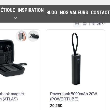
LÉTIQUE
INSPIRATION
BLOG
NOS VALEURS
CONTACT
Trier par
Alphabetical (A to Z)
Alphabetical (Z to A)
Prix (Ascendant)
Prix (Descendant)
Date (Newest First)
Date (Oldest First)
erbank magnét.
Powerbank 5000mAh 20W
h (ATLAS)
(POWERTUBE)
20,26€