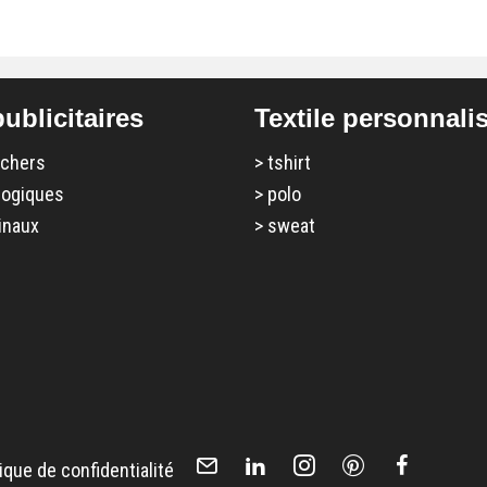
ublicitaires
Textile personnali
 chers
>
tshirt
logiques
>
polo
inaux
>
sweat
tique de confidentialité