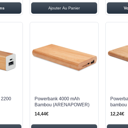
ons
Ajouter Au Panier
Vo
 2200
Powerbank 4000 mAh
Powerba
Bambou (ARENAPOWER)
bambou
14,44€
12,24€