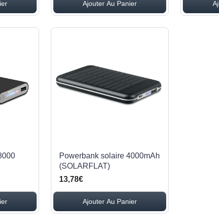
ier
Ajouter Au Panier
Aj
 8000
Powerbank solaire 4000mAh
(SOLARFLAT)
13,78€
ier
Ajouter Au Panier