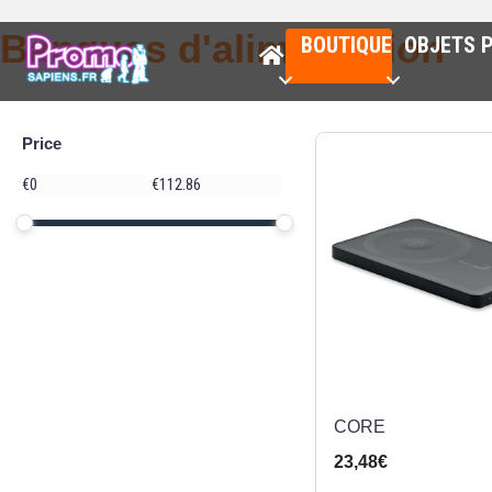
Banques d'alimentation
BOUTIQUE
OBJETS P
Price
Price
€
€
Minimum price
Maximum price
Price range in €
CORE
23,48€