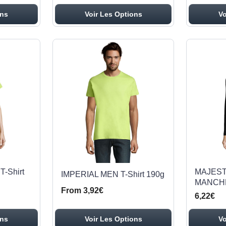
ons
Voir Les Options
Vo
-Shirt
MAJEST
IMPERIAL MEN T-Shirt 190g
MANCH
From 3,92€
6,22€
ons
Voir Les Options
Vo