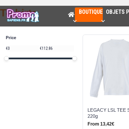
T-shirts
BOUTIQUE
OBJETS P
Price
Price
€
€
Minimum price
Maximum price
Price range in €
LEGACY LSL TEE 
220g
From 13,42€