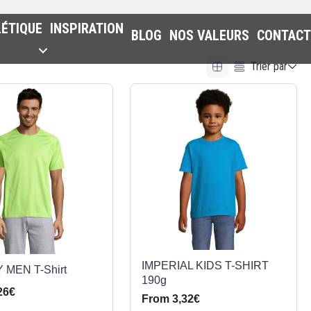
LÉTIQUE
INSPIRATION
BLOG
NOS VALEURS
CONTACT
Trier par
Alphabetical (A to Z)
Alphabetical (Z to A)
Prix (Ascendant)
Prix (Descendant)
Date (Newest First)
Date (Oldest First)
IMPERIAL KIDS T-SHIRT
MEN T-Shirt
190g
26€
From 3,32€