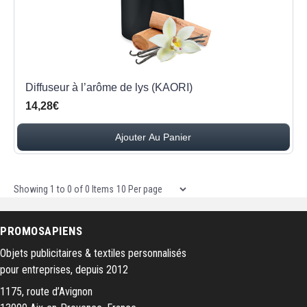
Diffuseur à l’arôme de lys (KAORI)
14,28€
Ajouter Au Panier
Items per page
Showing
1
to
0
of
0
Items
PROMOSAPIENS
Objets publicitaires & textiles personnalisés
pour entreprises, depuis 2012
1175, route d’Avignon