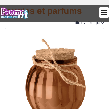
Bougies et parfums
Trier par
Filtrer
Alphabetical (A to Z)
Alphabetical (Z to A)
Prix (Ascendant)
Prix (Descendant)
Date (Newest First)
Date (Oldest First)