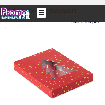
Cadeaux de saison
Trier par
Filtrer
Alphabetical (A to Z)
Alphabetical (Z to A)
Prix (Ascendant)
Prix (Descendant)
Date (Newest First)
Date (Oldest First)