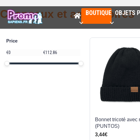
Chapeaux et accessoires
BOUTIQUE
OBJETS P
Price
Price
€
€
Minimum price
Maximum price
Price range in €
Bonnet tricoté avec 
(PUNTOS)
3,44€