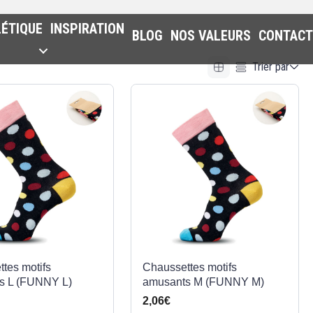
LÉTIQUE
INSPIRATION
BLOG
NOS VALEURS
CONTACT
Trier par
Alphabetical (A to Z)
Alphabetical (Z to A)
Prix (Ascendant)
Prix (Descendant)
Date (Newest First)
Date (Oldest First)
tes motifs
Chaussettes motifs
s L (FUNNY L)
amusants M (FUNNY M)
2,06€