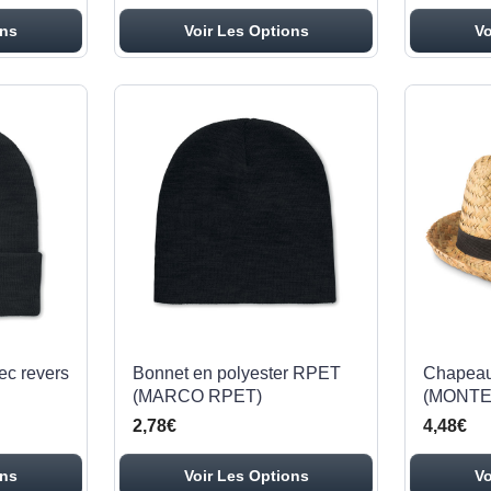
ons
Voir Les Options
Vo
c revers
Bonnet en polyester RPET
Chapeau 
(MARCO RPET)
(MONTE
2,78€
4,48€
ons
Voir Les Options
Vo