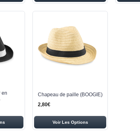
 en
Chapeau de paille (BOOGIE)
)
2,80€
ons
Voir Les Options