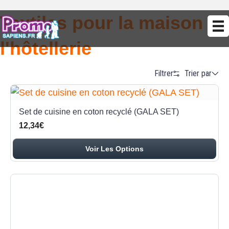
Textiles pour la maison et
l'hôtellerie
Trier par
Filtrer
Alphabetical (A to Z)
Set de cuisine en coton recyclé (GALA SET)
Alphabetical (Z to A)
12,34€
Prix (Ascendant)
Voir Les Options
Prix (Descendant)
Date (Newest First)
Date (Oldest First)