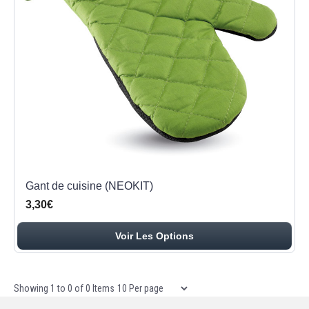
Gant de cuisine (NEOKIT)
3,30€
Voir Les Options
Items per page
Showing
1
to
0
of
0
Items