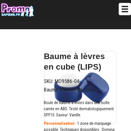
Baume à lèvres
en cube (LIPS)
SKU:
MO9586-04
Baume à lèvres en cube
Boule de baume à lèvres dans une boîte
carrée en ABS. Testé dermatologiquement.
SPF10. Saveur: Vanille.
Personnalisation
: 1 zone de marquage
possible. Techniques disponibles : Doming