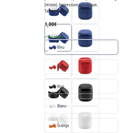
(résine), Impression numérique,
Tampographie.
1,00€
En stock
✓
Bleu
Rouge
Noir
Blanc
Orange