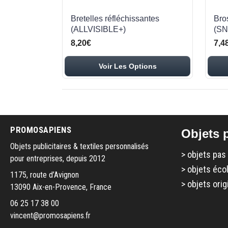
Bretelles réfléchissantes
Bros
(ALLVISIBLE+)
(S
8,20€
7,4
Voir Les Options
PROMOSAPIENS
Objets p
Objets publicitaires & textiles personnalisés
>
objets pas
pour entreprises, depuis 2012
>
objets éco
1175, route d’Avignon
>
objets orig
13090 Aix-en-Provence, France
06 25 17 38 00
vincent@promosapiens.fr