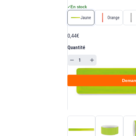
En stock
✓
Jaune
Orange
0,44€
Quantité
Deman