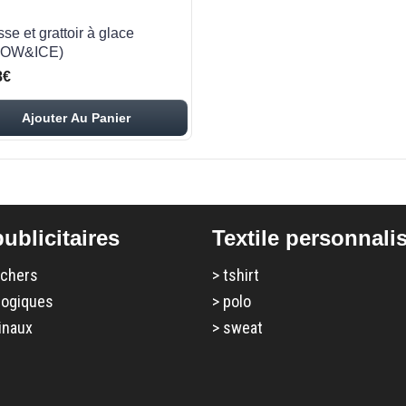
se et grattoir à glace
NOW&ICE)
8€
Ajouter Au Panier
ublicitaires
Textile personnali
 chers
>
tshirt
logiques
>
polo
inaux
>
sweat