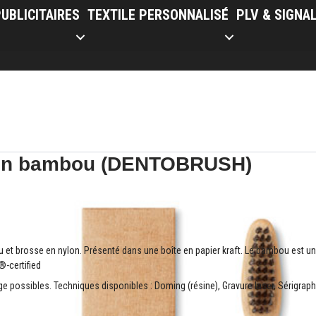
UBLICITAIRES
TEXTILE PERSONNALISÉ
PLV & SIGNA
 en bambou (DENTOBRUSH)
 brosse en nylon. Présenté dans une boîte en papier kraft. Le bambou est un pr
®-certified
 possibles. Techniques disponibles : Doming (résine), Gravure laser, Sérigrap