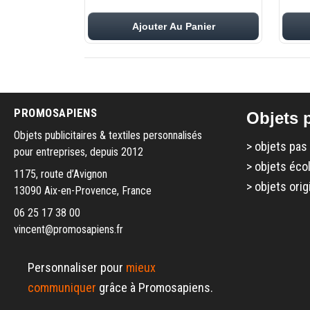
Ajouter Au Panier
PROMOSAPIENS
Objets p
Objets publicitaires & textiles personnalisés
>
objets pas
pour entreprises, depuis 2012
>
objets éco
1175, route d’Avignon
>
objets orig
13090 Aix-en-Provence, France
06 25 17 38 00
vincent@promosapiens.fr
Personnaliser pour
mieux
communiquer
grâce à Promosapiens.