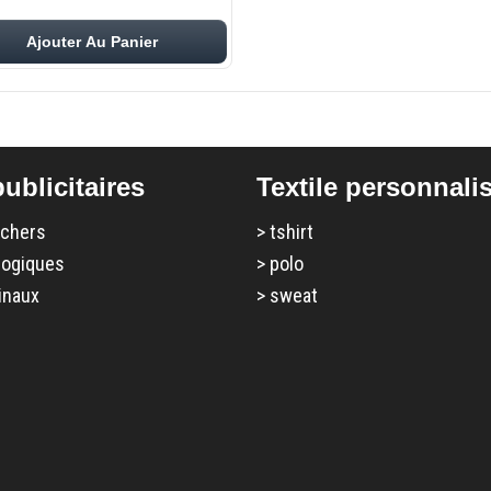
Ajouter Au Panier
ublicitaires
Textile personnali
 chers
>
tshirt
logiques
>
polo
inaux
>
sweat