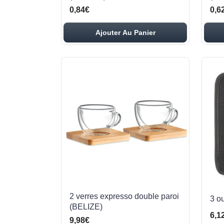
0,84€
0,6
Ajouter Au Panier
2 verres expresso double paroi
3 o
(BELIZE)
6,1
9,98€