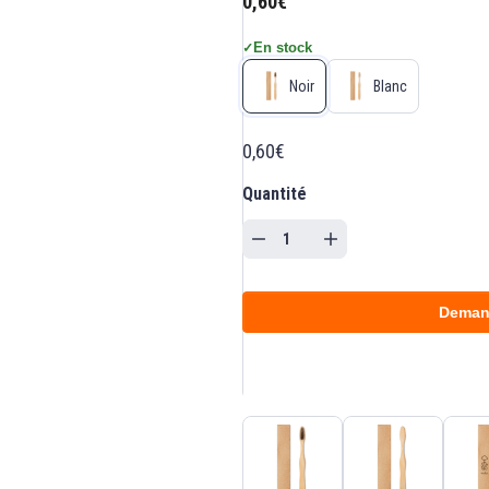
0,60€
En stock
✓
Noir
Blanc
0,60€
Quantité
Deman