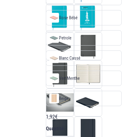
Rose Bébé
Petrole
Blanc Cassé
Vert Menthe
Beige
1,92€
Quantité