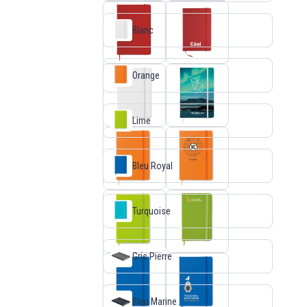
Blanc
Orange
Lime
Bleu Royal
Turquoise
Gris Pierre
Bleu Marine