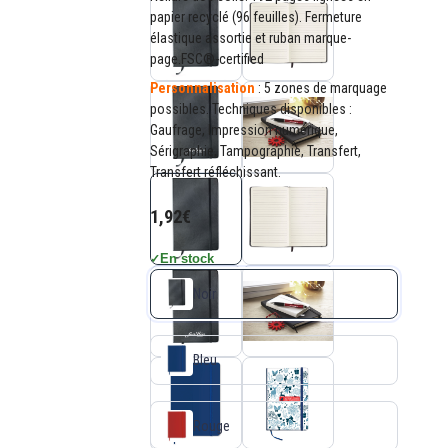
papier recyclé (96 feuilles). Fermeture
élastique assortie et ruban marque-
page.FSC®-certified
Personnalisation
: 5 zones de marquage
possibles. Techniques disponibles :
Gaufrage, Impression numérique,
Sérigraphie, Tampographie, Transfert,
Transfert réfléchissant.
1,92€
En stock
✓
Noir
Bleu
Rouge