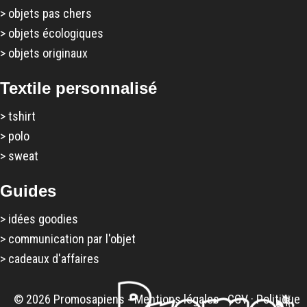
>
objets pas chers
>
objets écologiques
>
objets originaux
Textile personnalisé
>
tshirt
>
polo
>
sweat
Guides
>
idées goodies
>
communication par l'objet
>
cadeaux d'affaires
© 2026 Promosapiens -
Mentions légales
·
CGV
·
Politique