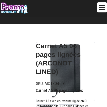
Carnet A5 96
pages lignées
(ARCONOT
LINED)
SKU:
MO1804-03
Carnet A5 96 pages lignées
Carnet A5 avec couverture rigide en PU.
Reliure dos collé. 192 pages lignées en