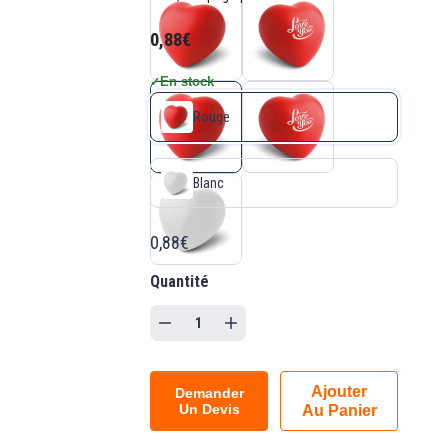
0,88€
En stock
✓
Rouge
Blanc
0,88€
Quantité
Ajouter
Demander
Un Devis
Au Panier