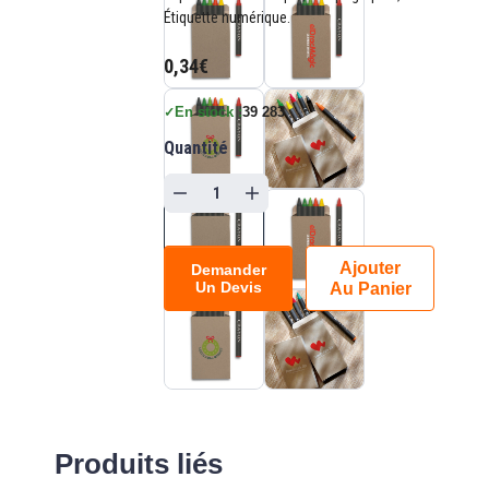
Étiquette numérique.
0,34€
En stock :
39 283
✓
Quantité
Ajouter
Demander
Un Devis
Au Panier
Produits liés