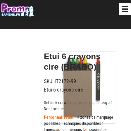
Etui 6 crayons
cire (BRABO)
SKU:
IT2172-99
Etui 6 crayons cire
Set de 6 crayons de cire en papier recyclé.
Non toxique.
Personnalisation
: 4 zones de marquage
possibles. Techniques disponibles :
Impression numérique, Tampographie,