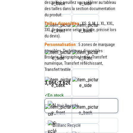
des tailles, veuillez vous référer au tableau
des tailles dans la section documentation
du produit.
Tailles disponibles
: XS, S, M, L, XL, XXL,
3XL (le prix varie selon la taille, précisé lors
du devis).
Personnalisation
: 5 zones de marquage
possibles. Techniques disponibles :
Broderie, Sérigraphie textile, Transfert
numérique, Transfert réfléchissant,
Transfert textile.
3,06€
-
3,62€
En stock
✓
Noir Recyclé
Blanc Recyclé