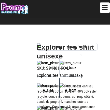
Explorer tee shirt
unisexe
SKU:
S04461-RC-L
Explorer tee shirt unisexe
SOL’S EXPLORER, t-shirt unisexe en tissu
recyclé, 60% coton recyclé – 40% polyester
recyclé, coupe moderne, col rond côtelé,
bande de propreté, manches courtes
tubulaires. Concernant la correspondance