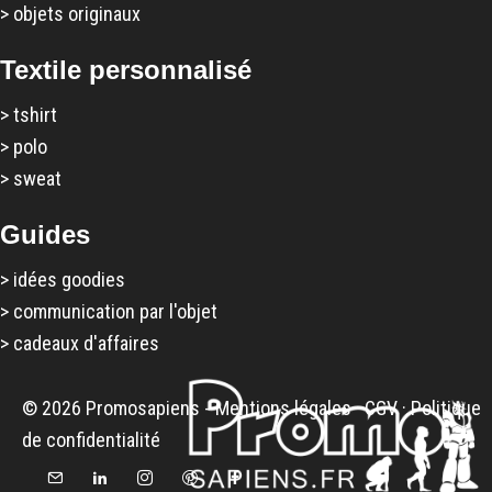
>
objets originaux
Textile personnalisé
>
tshirt
>
polo
>
sweat
Guides
>
idées goodies
>
communication par l'objet
>
cadeaux d'affaires
© 2026 Promosapiens -
Mentions légales
·
CGV
·
Politique
de confidentialité