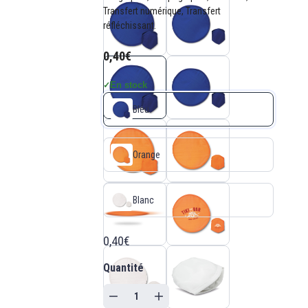
Transfert numérique, Transfert
réfléchissant.
0,40€
En stock
✓
Bleu
Orange
Blanc
0,40€
Quantité