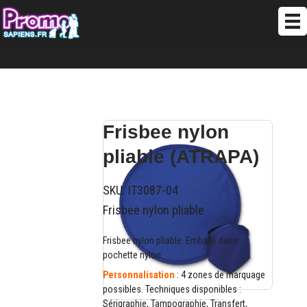
Frisbee nylon
pliable (ATRAPA)
SKU:
IT3087-04
Frisbee nylon pliable
Frisbee nylon pliable. Emballé dans
pochette nylon.
Personnalisation
: 4 zones de marquage
possibles. Techniques disponibles :
Sérigraphie, Tampographie, Transfert,