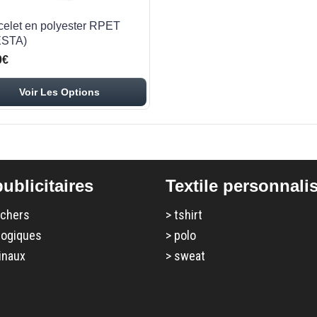
celet en polyester RPET
ESTA)
0€
Voir Les Options
ublicitaires
Textile personnali
 chers
>
tshirt
logiques
>
polo
inaux
>
sweat