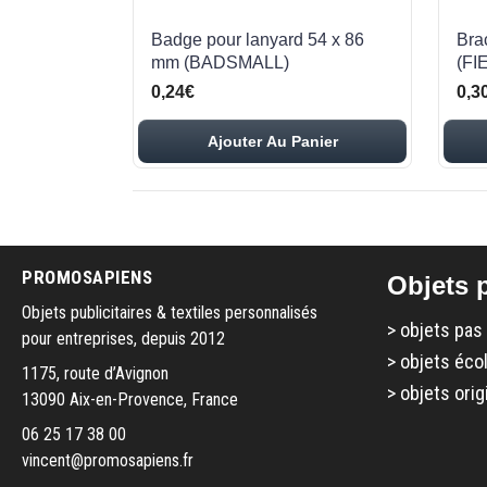
Badge pour lanyard 54 x 86
Bra
mm (BADSMALL)
(FI
0,24€
0,3
Ajouter Au Panier
PROMOSAPIENS
Objets p
Objets publicitaires & textiles personnalisés
>
objets pas
pour entreprises, depuis 2012
>
objets éco
1175, route d’Avignon
>
objets orig
13090 Aix-en-Provence, France
06 25 17 38 00
vincent@promosapiens.fr