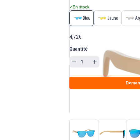
En stock
✓
Bleu
Jaune
Arg
4,72€
Quantité
Deman