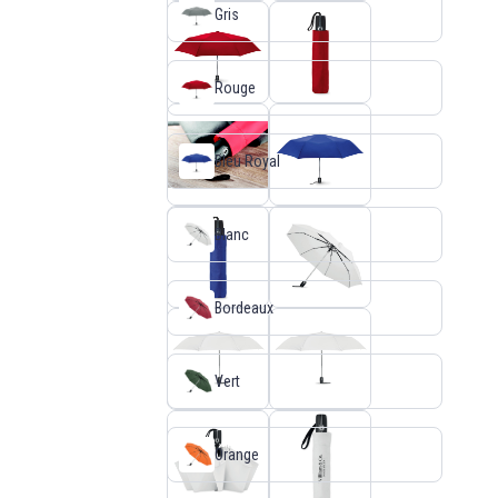
Gris
Rouge
Bleu Royal
Blanc
Bordeaux
Vert
Orange