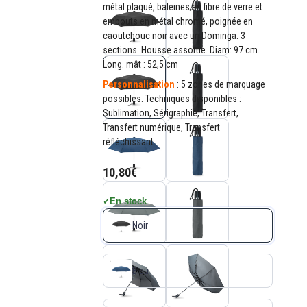
métal plaqué, baleines en fibre de verre et
embouts en métal chromé, poignée en
caoutchouc noir avec un Dominga. 3
sections. Housse assortie. Diam: 97 cm.
Long. mât : 52,5 cm
Personnalisation
: 5 zones de marquage
possibles. Techniques disponibles :
Sublimation, Sérigraphie, Transfert,
Transfert numérique, Transfert
réfléchissant.
10,80€
En stock
✓
Noir
Bleu