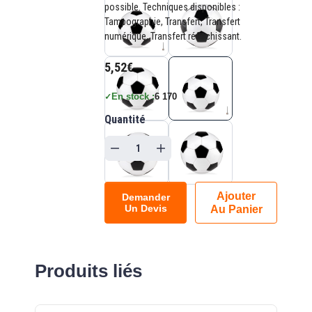
possible. Techniques disponibles :
Tampographie, Transfert, Transfert
numérique, Transfert réfléchissant.
5,52€
En stock :
6 170
✓
Quantité
Ajouter
Demander
Un Devis
Au Panier
Produits liés