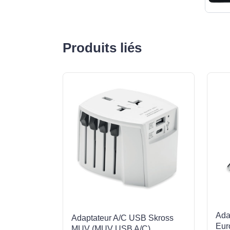
Produits liés
Ada
Adaptateur A/C USB Skross
Eur
MUV (MUV USB A/C)