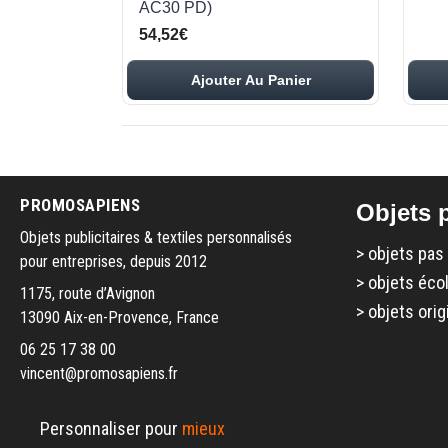
AC30 PD)
54,52€
Ajouter Au Panier
PROMOSAPIENS
Objets p
Objets publicitaires & textiles personnalisés
>
objets pas
pour entreprises, depuis 2012
>
objets éco
1175, route d’Avignon
>
objets orig
13090 Aix-en-Provence, France
06 25 17 38 00
vincent@promosapiens.fr
Personnaliser pour
mieux