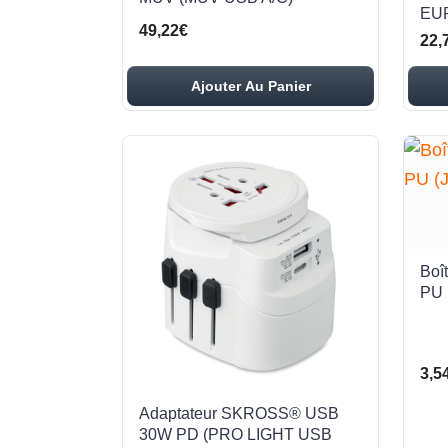
EU
49,22€
22,
Ajouter Au Panier
Boî
PU 
3,5
Adaptateur SKROSS® USB
30W PD (PRO LIGHT USB