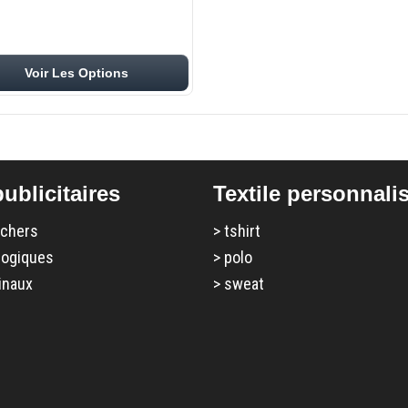
Voir Les Options
ublicitaires
Textile personnali
 chers
>
tshirt
logiques
>
polo
inaux
>
sweat