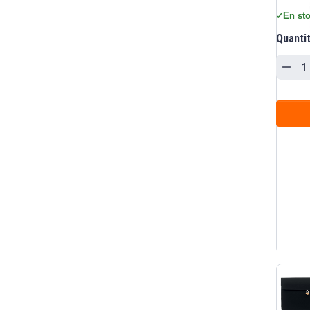
En sto
✓
Quanti