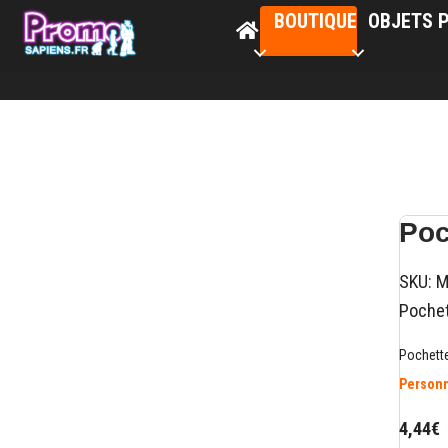
BOUTIQUE
OBJETS P
Poc
SKU:
M
Pochet
Pochette
Personn
4,44€