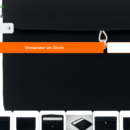
ck :
184
té
Demander Un Devis