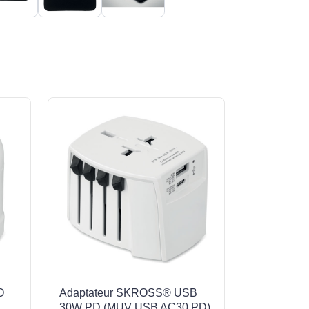
O
Adaptateur SKROSS® USB
30W PD (MUV USB AC30 PD)