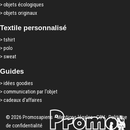
>
objets écologiques
>
objets originaux
Textile personnalisé
>
tshirt
>
polo
>
sweat
Guides
>
idées goodies
>
communication par l'objet
>
cadeaux d'affaires
© 2026 Promosapiens -
Mentions légales
·
CGV
·
Politique
de confidentialité