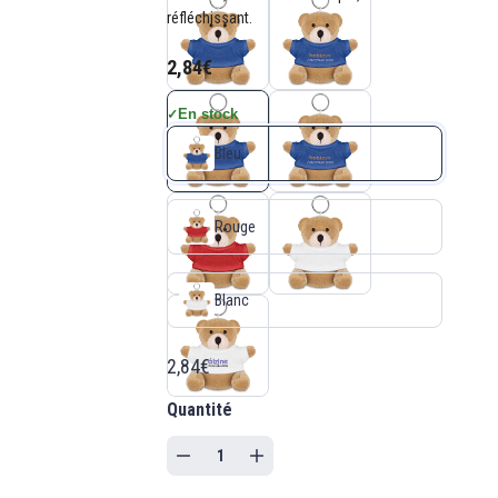
réfléchissant.
2,84€
En stock
✓
Bleu
Rouge
Blanc
2,84€
Quantité