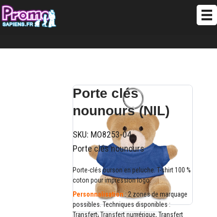
Porte clés
nounours (NIL)
SKU:
MO8253-04
Porte clés nounours
Porte-clés ourson en peluche. T-shirt 100 %
coton pour impression logo.
Personnalisation
: 2 zones de marquage
possibles. Techniques disponibles :
Transfert, Transfert numérique, Transfert