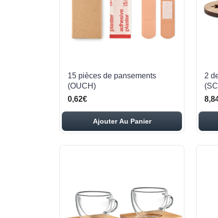
15 pièces de pansements
2 d
(OUCH)
(SC
0,62€
8,8
Ajouter Au Panier