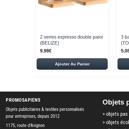
2 verres expresso double paroi
3 b
(BELIZE)
(TO
9,98€
5,0
Ajouter Au Panier
PROMOSAPIENS
Objets p
Objets publicitaires & textiles personnalisés
>
objets pas
pour entreprises, depuis 2012
>
objets éco
1175, route d’Avignon