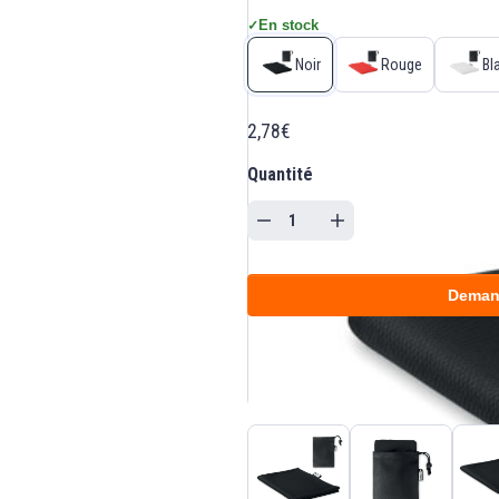
En stock
✓
Noir
Rouge
Bl
2,78€
Quantité
Deman