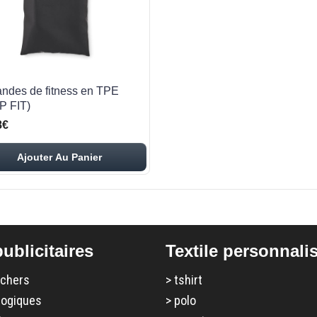
andes de fitness en TPE
P FIT)
8€
Ajouter Au Panier
ublicitaires
Textile personnali
 chers
>
tshirt
logiques
>
polo