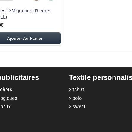
ésif 3M graines d'herbes
LL)
0€
Ajouter Au Panier
ublicitaires
Textile personnali
 chers
>
tshirt
logiques
>
polo
inaux
>
sweat