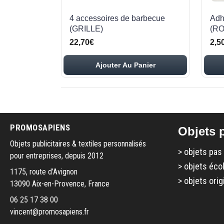
4 accessoires de barbecue
Adh
(GRILLE)
(RO
22,70€
2,5
Ajouter Au Panier
PROMOSAPIENS
Objets p
Objets publicitaires & textiles personnalisés
>
objets pas
pour entreprises, depuis 2012
>
objets éco
1175, route d’Avignon
>
objets orig
13090 Aix-en-Provence, France
06 25 17 38 00
vincent@promosapiens.fr