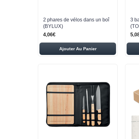
2 phares de vélos dans un boî
3 b
(BYLUX)
(TO
4,06€
5,0
Ajouter Au Panier