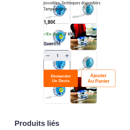
possibles. Techniques disponibles :
Tampographie.
1,80€
En stock :
7 430
✓
Quantité
Ajouter
Demander
Un Devis
Au Panier
Produits liés