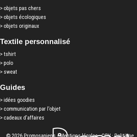
>
objets pas chers
>
objets écologiques
>
objets originaux
Textile personnalisé
>
tshirt
>
polo
>
sweat
Guides
>
idées goodies
>
communication par l'objet
>
cadeaux d'affaires
© 2026 Promosapiens -
Mentions légales
·
CGV
·
Politique