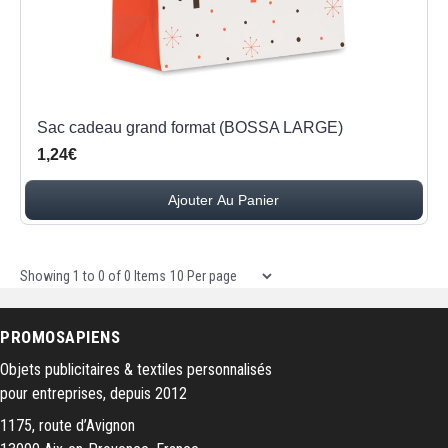
Sac cadeau grand format (BOSSA LARGE)
1,24€
Ajouter Au Panier
Items per page
Showing
1
to
0
of
0
Items
PROMOSAPIENS
Objets publicitaires & textiles personnalisés
pour entreprises, depuis 2012
1175, route d’Avignon