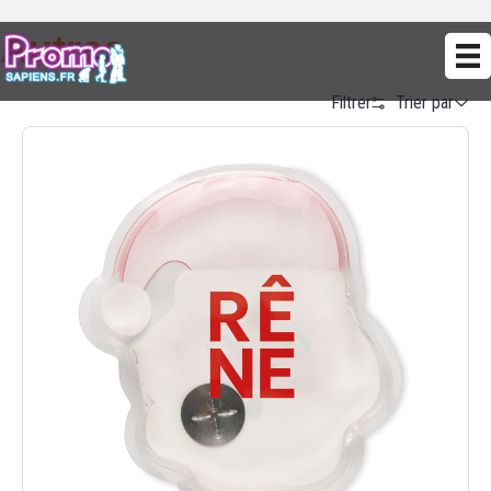
Autres
Trier par
Filtrer
Alphabetical (A to Z)
Alphabetical (Z to A)
Prix (Ascendant)
Prix (Descendant)
Date (Newest First)
Date (Oldest First)