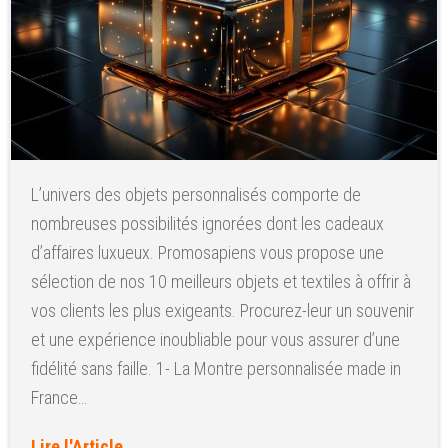
L’univers des objets personnalisés comporte de
nombreuses possibilités ignorées dont les cadeaux
d’affaires luxueux. Promosapiens vous propose une
sélection de nos 10 meilleurs objets et textiles à offrir à
vos clients les plus exigeants. Procurez-leur un souvenir
et une expérience inoubliable pour vous assurer d’une
fidélité sans faille. 1- La Montre personnalisée made in
France…
Lire l'Article