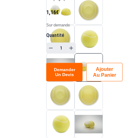
1,16€
Sur demande
Quantité
Ajouter
Demander
Un Devis
Au Panier