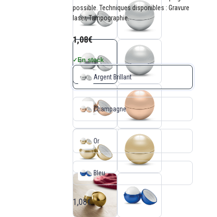
possible. Techniques disponibles : Gravure
laser, Tampographie.
1,08€
En stock
✓
Argent Brillant
Champagne
Or
Bleu
1,08€