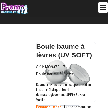
Boule baume à
lèvres (UV SOFT)
SKU:
MO9373-17
Boule baume à lèvres
Baume à lèvres dans un support rond en
finition métallique. Testé
dermatologiquement. SPF10.Saveur:
Vanille.
Personnalisation
: 1 zone de marquage