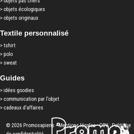
>
objets pas chers
>
objets écologiques
>
objets originaux
Textile personnalisé
>
tshirt
>
polo
>
sweat
Guides
>
idées goodies
>
communication par l'objet
>
cadeaux d'affaires
© 2026 Promosapiens -
Mentions légales
·
CGV
·
Politique
de confidentialité