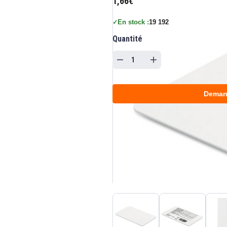
1,66€
En stock :
19 192
✓
Quantité
Deman