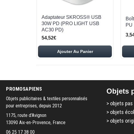
Adaptateur SKROSS® USB
Boî
30W PD (PRO LIGHT USB
PU 
AC30 PD)
3,5
54,52€
Ajouter Au Panier
PROMOSAPIENS
Objets p
Objets publicitaires & textiles personnalisés
>
objets pas
pour entreprises, depuis 2012
>
objets éco
1175, route d’Avignon
>
objets orig
13090 Aix-en-Provence, France
06 25 17 38 00