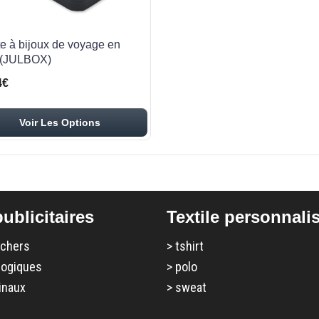
te à bijoux de voyage en
(JULBOX)
4€
Voir Les Options
ublicitaires
Textile personnali
 chers
>
tshirt
logiques
>
polo
inaux
>
sweat