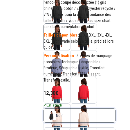
l’encolure,coupe décontractée (1) gris
chiné : 73 % coton / 20 % polyester recyclé /
7 % viscose. pour la correspondance des
tailles, veuillez vous référer au size chart
dans la documentation produit.
Tailles disponibles
: L, XL, XXL, 3XL, 4XL,
5XL (le prix varie selon la taille, précisé lors
du devis).
Personnalisation
: 5 zones de marquage
possibles. Techniques disponibles :
Broderie, Sérigraphie textile, Transfert
numérique, Transfert réfléchissant,
Transfert textile.
12,30€
En stock
✓
Noir