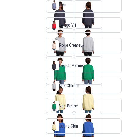
Bleu
Rouge Vif
Rose Cremeux
French Marine
Gris Chiné II
Vert Prairie
Jaune Clair