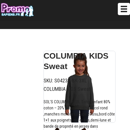
COLUMBIA KIDS
Sweat
SKU:
S04239-BK-3XL
COLUMBIA KIDS Sweat
SOL’S COLUMBIA KIDS, T-shirt enfant 80%
coton – 20% polyester recyclé col rond
,manches montées,coupé cousu,bord côte
1×1 aux poignets, col et bas,demi-lune et
bande de propreté en jersey dans