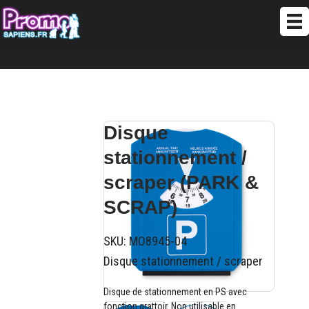
Disque
stationnement /
scraper (PARK &
SCRAP)
SKU:
MO8945-04
Disque stationnement / scraper
Disque de stationnement en PS avec
fonction grattoir. Non utilisable en