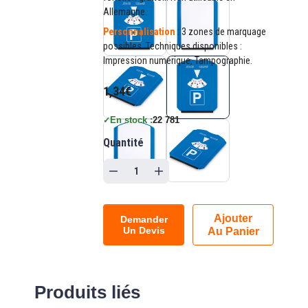
Allemagne.
Personnalisation
: 3 zones de marquage
possibles. Techniques disponibles :
Impression numérique, Tampographie.
1,34€
En stock :
22 781
✓
Quantité
Ajouter
Demander
Un Devis
Au Panier
Produits liés