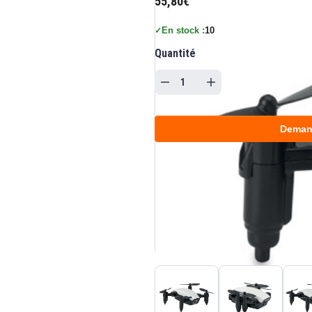
55,80€
En stock :
10
✓
Quantité
Deman