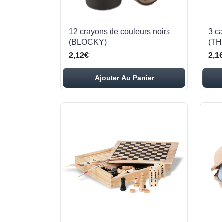
12 crayons de couleurs noirs
3 c
(BLOCKY)
(T
2,12€
2,1
Ajouter Au Panier