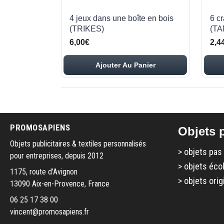
4 jeux dans une boîte en bois
6 c
(TRIKES)
(T
6,00€
2,4
Ajouter Au Panier
PROMOSAPIENS
Objets p
Objets publicitaires & textiles personnalisés
>
objets pas
pour entreprises, depuis 2012
>
objets éco
1175, route d’Avignon
>
objets orig
13090 Aix-en-Provence, France
06 25 17 38 00
vincent@promosapiens.fr