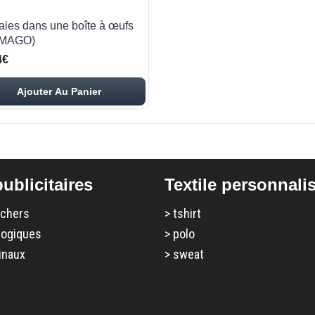
raies dans une boîte à œufs
AMAGO)
4€
Ajouter Au Panier
ublicitaires
Textile personnali
 chers
>
tshirt
logiques
>
polo
inaux
>
sweat