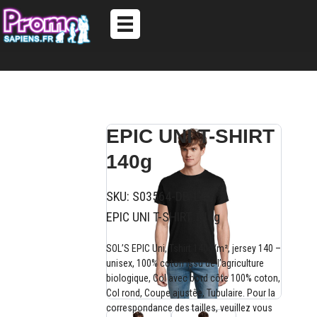
EPIC UNI T-SHIRT
140g
SKU:
S03564-DB-L
EPIC UNI T-SHIRT 140g
SOL’S EPIC Uni, Tshirt 140g/m², jersey 140 –
unisex, 100% coton issu de l’agriculture
biologique, Col avec bord côte 100% coton,
Col rond, Coupe ajustêe, Tubulaire. Pour la
correspondance des tailles, veuillez vous