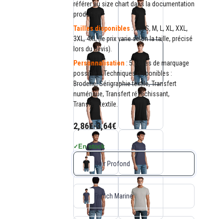
référer au size chart dans la documentation
produit.
Tailles disponibles
: XS, S, M, L, XL, XXL,
3XL, 4XL (le prix varie selon la taille, précisé
lors du devis).
Personnalisation
: 5 zones de marquage
possibles. Techniques disponibles :
Broderie, Sérigraphie textile, Transfert
numérique, Transfert réfléchissant,
Transfert textile.
2,86€
-
3,64€
En stock
✓
Noir Profond
French Marine