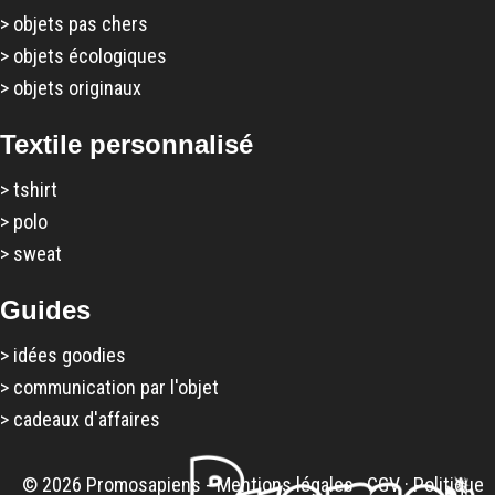
>
objets pas chers
>
objets écologiques
>
objets originaux
Textile personnalisé
>
tshirt
>
polo
>
sweat
Guides
>
idées goodies
>
communication par l'objet
>
cadeaux d'affaires
© 2026 Promosapiens -
Mentions légales
·
CGV
·
Politique