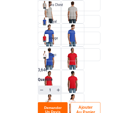
Gris Chiné
Royal
Rouge
Blanc
3,64€
Quantité
Ajouter
Demander
Un Devis
Au Panier