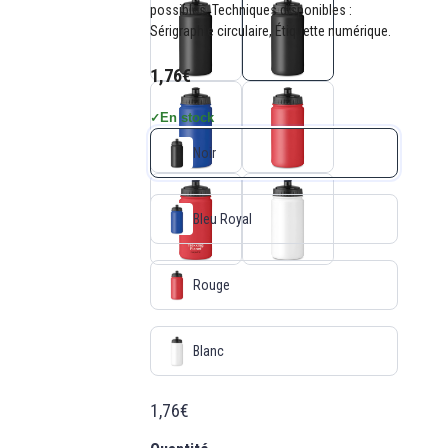
possibles. Techniques disponibles :
Sérigraphie circulaire, Étiquette numérique.
1,76€
En stock
✓
Noir
Bleu Royal
Rouge
Blanc
1,76€