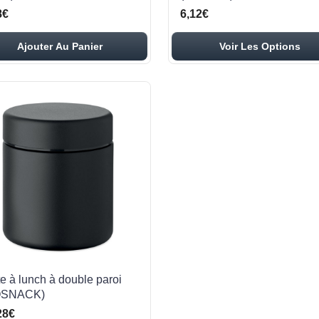
8€
6,12€
Ajouter Au Panier
Voir Les Options
te à lunch à double paroi
OSNACK)
28€