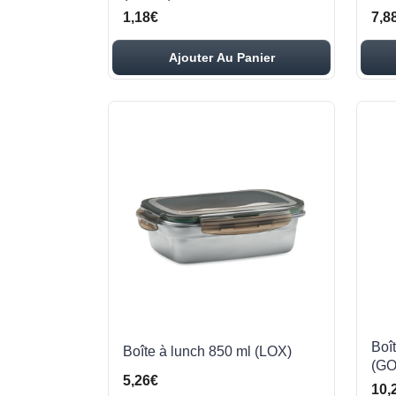
1,18€
7,8
Ajouter Au Panier
Boî
Boîte à lunch 850 ml (LOX)
(G
5,26€
10,