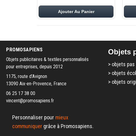
Ajouter Au Panier
PROMOSAPIENS
Objets p
Objets publicitaires & textiles personnalisés
>
objets pas
pour entreprises, depuis 2012
>
objets éco
1175, route d’Avignon
>
objets orig
13090 Aix-en-Provence, France
06 25 17 38 00
vincent@promosapiens.fr
Personnaliser pour
mieux
communiquer
grâce à Promosapiens.