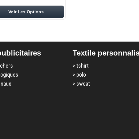
Voir Les Options
ublicitaires
Textile personnali
 chers
>
tshirt
logiques
>
polo
inaux
>
sweat